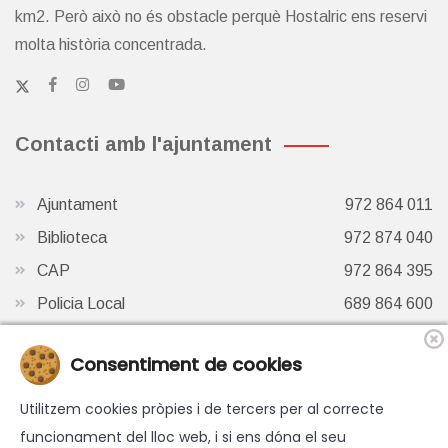
km2. Però això no és obstacle perquè Hostalric ens reservi
molta història concentrada.
Contacti amb l'ajuntament
Ajuntament
972 864 011
Biblioteca
972 874 040
CAP
972 864 395
Policia Local
689 864 600
Oficina de Turisme
972 87 41 65
Consentiment de cookies
Finestra de Twitter
Utilitzem cookies pròpies i de tercers per al correcte
funcionament del lloc web, i si ens dóna el seu