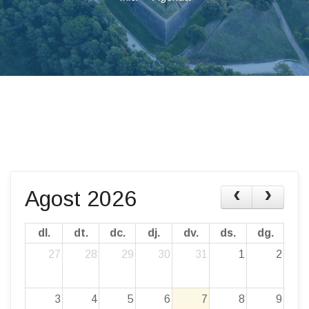
Agost 2026
dl.
dt.
dc.
dj.
dv.
ds.
dg.
27
28
29
30
31
1
2
3
4
5
6
7
8
9