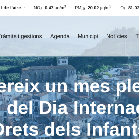
3
3
 de l'aire ::
NO
:
0.47
μg/m
PM
:
20.02
μg/m
O
:
81.0
2
10
3
ràmits i gestions
Agenda
Municipi
Notícies
T
ereix un mes ple
del Dia Interna
Drets dels Infant