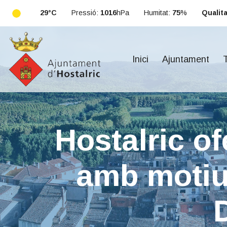
29°C
Pressió:
1016
hPa
Humitat:
75
%
Qualitat
Inici
Ajuntament
T
Hostalric of
amb motiu 