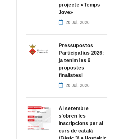
projecte «Temps
Jove»
20 Jul, 2026
Pressupostos
Participatius 2026:
ja tenim les 9
propostes
finalistes!
20 Jul, 2026
Al setembre
s'obren les
inscripcions per al
curs de català
(Bàsic 3) a Hostalric