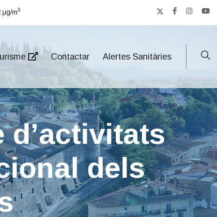
3
2
μg/m
urisme
Contactar
Alertes Sanitàries
 d’activitats
cional dels
s