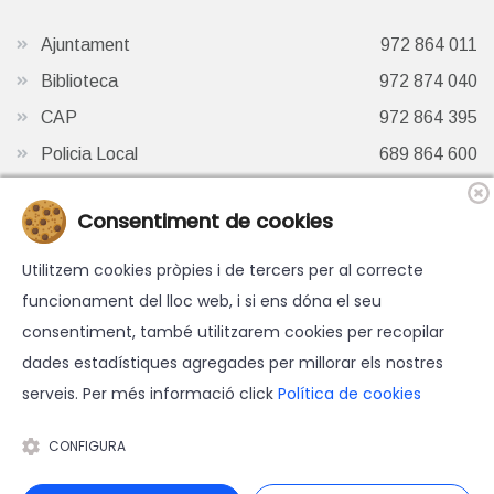
Ajuntament
972 864 011
Biblioteca
972 874 040
CAP
972 864 395
Policia Local
689 864 600
Oficina de Turisme
972 87 41 65
Consentiment de cookies
Finestra de Twitter
Utilitzem cookies pròpies i de tercers per al correcte
funcionament del lloc web, i si ens dóna el seu
consentiment, també utilitzarem cookies per recopilar
dades estadístiques agregades per millorar els nostres
serveis. Per més informació click
Política de cookies
© 2026 Ajuntament d'Hostalric - Tots els drets reservats.
Avís legal
-
Política de cookies
-
Accessibilitat
-
Política de
CONFIGURA
protecció de dades