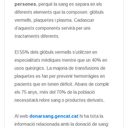
persones
, perquè la sang es separa en els
diferents elements que la composen: glòbuls
vermells, plaquetes i plasma. Cadascun
d’aquests components servirà per uns
tractaments diferents.
El 55% dels glòbuls vermells s’utilitzen en
especialitats mèdiques mentre que un 40% en
usos quirúrgics. La majoria de transfusions de
plaquetes es fan per prevenir hemorràgies en
pacients que en tenen dèficit. Abans de complir
els 75 anys, més del 70% de la població
necessitarà rebre sang o productes derivats.
​Al web
donarsang.gencat.cat
hi ha tota la
informació relacionada amb la donació de sang: