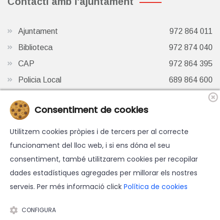
Contacti amb l'ajuntament
Ajuntament
972 864 011
Biblioteca
972 874 040
CAP
972 864 395
Policia Local
689 864 600
Oficina de Turisme
972 87 41 65
Consentiment de cookies
Finestra de Twitter
Utilitzem cookies pròpies i de tercers per al correcte
funcionament del lloc web, i si ens dóna el seu
consentiment, també utilitzarem cookies per recopilar
dades estadístiques agregades per millorar els nostres
serveis. Per més informació click
Política de cookies
© 2026 Ajuntament d'Hostalric - Tots els drets reservats.
Avís legal
-
Política de cookies
-
Accessibilitat
-
Política de
CONFIGURA
protecció de dades