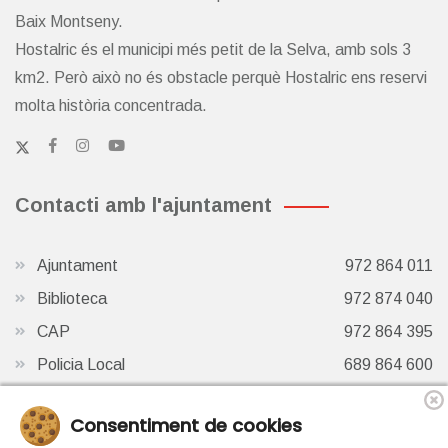
Baix Montseny.
Hostalric és el municipi més petit de la Selva, amb sols 3
km2. Però això no és obstacle perquè Hostalric ens reservi
molta història concentrada.
Contacti amb l'ajuntament
Ajuntament
972 864 011
Biblioteca
972 874 040
CAP
972 864 395
Policia Local
689 864 600
Oficina de Turisme
972 87 41 65
Consentiment de cookies