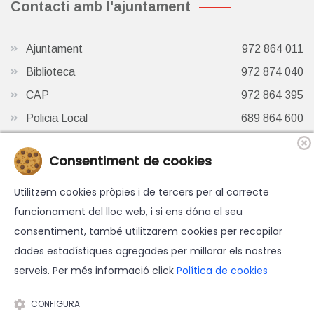
Contacti amb l'ajuntament
Ajuntament
972 864 011
Biblioteca
972 874 040
CAP
972 864 395
Policia Local
689 864 600
Oficina de Turisme
972 87 41 65
Consentiment de cookies
Finestra de Twitter
Utilitzem cookies pròpies i de tercers per al correcte
funcionament del lloc web, i si ens dóna el seu
consentiment, també utilitzarem cookies per recopilar
dades estadístiques agregades per millorar els nostres
serveis. Per més informació click
Política de cookies
© 2026 Ajuntament d'Hostalric - Tots els drets reservats.
Avís legal
-
Política de cookies
-
Accessibilitat
-
Política de
CONFIGURA