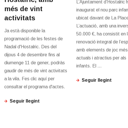
L’Ajuntament d’Hostalric 
més de vint
inaugurat el nou parc infan
activitats
ubicat davant de La Plac
L’actuació, amb una inver
Ja està disponible la
50.000 €, ha consistit en 
programació de les festes de
renovació integral de l’esp
Nadal d'Hostalric. Des del
amb elements de joc més
dijous 4 de desembre fins al
actuals i atractius per als
diumenge 11 de gener, podràs
infants. El ...
gaudir de més de vint activitats
a la vila. Fes clic aquí per
Seguir llegint
consultar el programa d'actes.
Seguir llegint