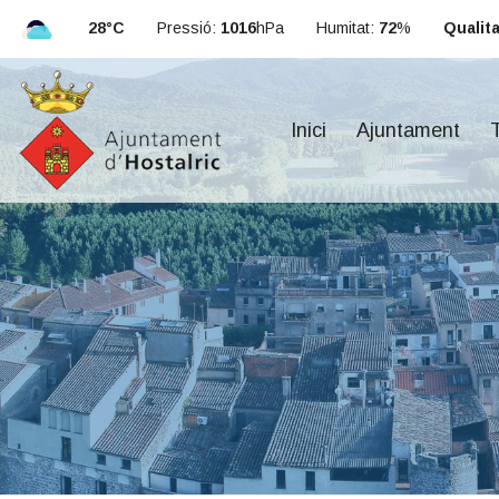
28°C
Pressió:
1016
hPa
Humitat:
72
%
Qualitat
Inici
Ajuntament
T