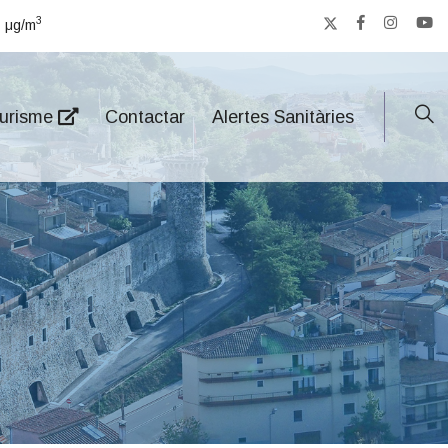
3
3
μg/m
urisme
Contactar
Alertes Sanitàries