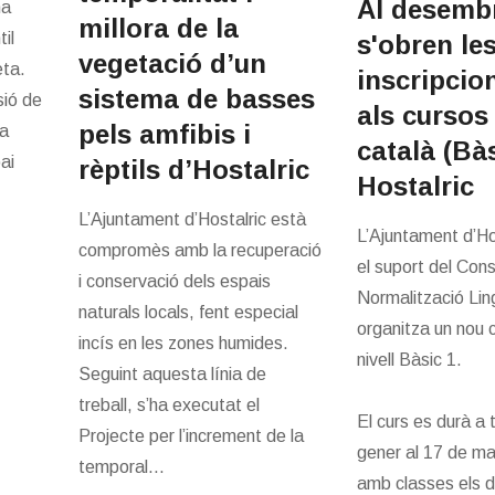
Al desemb
ha
millora de la
til
s'obren le
vegetació d’un
eta.
inscripcio
sistema de basses
sió de
als cursos
pels amfibis i
la
català (Bàs
ai
rèptils d’Hostalric
Hostalric
L’Ajuntament d’Hostalric està
L’Ajuntament d’Ho
compromès amb la recuperació
el suport del Cons
i conservació dels espais
Normalització Lin
naturals locals, fent especial
organitza un nou 
incís en les zones humides.
nivell Bàsic 1.
Seguint aquesta línia de
treball, s’ha executat el
El curs es durà a 
Projecte per l’increment de la
gener al 17 de m
temporal...
amb classes els dim