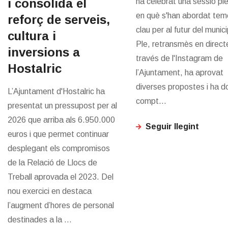
i consolida el
ha celebrat una sessió pl
en què s'han abordat tem
reforç de serveis,
clau per al futur del munici
cultura i
Ple, retransmès en direct
inversions a
través de l'Instagram de
Hostalric
l’Ajuntament, ha aprovat
diverses propostes i ha d
L’Ajuntament d'Hostalric ha
compt...
presentat un pressupost per al
2026 que arriba als 6.950.000
Seguir llegint
euros i que permet continuar
desplegant els compromisos
de la Relació de Llocs de
Treball aprovada el 2023. Del
nou exercici en destaca
l’augment d’hores de personal
destinades a la ...