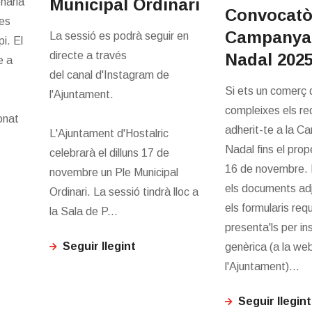
Municipal Ordinari
enària
Convocatòr
es
Campanya
La sessió es podrà seguir en
pi. El
directe a través
Nadal 202
e a
del canal d'Instagram de
Si ets un comerç d
l'Ajuntament.
compleixes els req
onat
adherit-te a la 
L'Ajuntament d'Hostalric
Nadal fins el pro
celebrarà el dilluns 17 de
16 de novembre.
novembre un Ple Municipal
els documents ad
Ordinari. La sessió tindrà lloc a
els formularis requ
la Sala de P...
presenta'ls per in
Seguir llegint
genèrica (a la we
l'Ajuntament)...
Seguir llegint