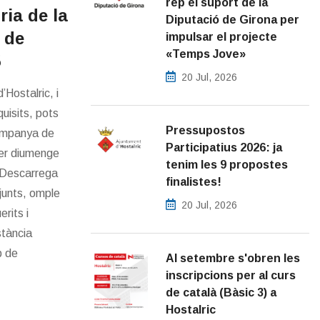
rep el suport de la
ia de la
Diputació de Girona per
 de
impulsar el projecte
«Temps Jove»
5
20 Jul, 2026
’Hostalric, i
uisits, pots
Pressupostos
Campanya de
Participatius 2026: ja
per diumenge
tenim les 9 propostes
 Descarrega
finalistes!
junts, omple
20 Jul, 2026
erits i
stància
b de
Al setembre s'obren les
inscripcions per al curs
de català (Bàsic 3) a
Hostalric