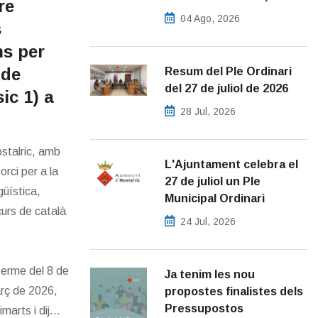
re
04 Ago, 2026
s
ns per
 de
Resum del Ple Ordinari
del 27 de juliol de 2026
ic 1) a
28 Jul, 2026
stalric, amb
L'Ajuntament celebra el
orci per a la
27 de juliol un Ple
güística,
Municipal Ordinari
curs de català
24 Jul, 2026
terme del 8 de
Ja tenim les nou
arç de 2026,
propostes finalistes dels
Pressupostos
arts i dij...