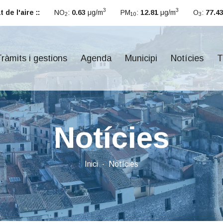
3
3
 de l'aire ::
NO
:
0.63
μg/m
PM
:
12.81
μg/m
O
:
77.4
2
10
3
ràmits i gestions
Agenda
Municipi
Notícies
T
Notícies
Inici
Notícies