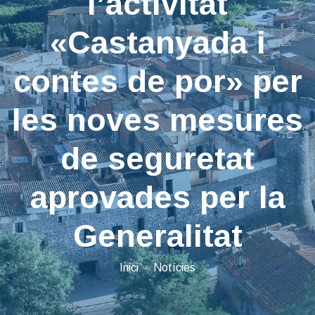
l’activitat
«Castanyada i
contes de por» per
les noves mesures
de seguretat
aprovades per la
Generalitat
Inici
Notícies