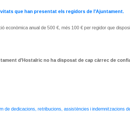
ivitats que han presentat els regidors de l'Ajuntament.
ció econòmica anual de 500 €, més 100 € per regidor que disposin
untament d'Hostalric no ha disposat de cap càrrec de conf
im de dedicacions, retribucions, assistències i indemnitzacions d