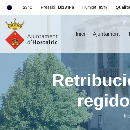
23°C
Pressió:
1018
hPa
Humitat:
85
%
Qualitat
Inici
Ajuntament
T
Retribuci
regido
Ini