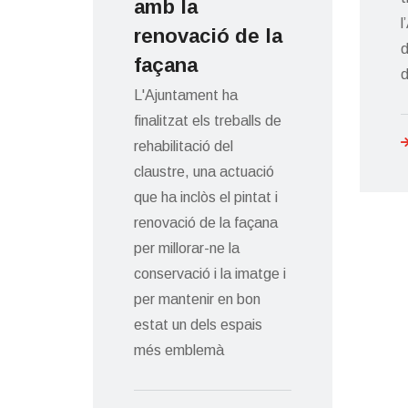
amb la
l
renovació de la
d
r
façana
ció.
L'Ajuntament ha
 el
finalitzat els treballs de
rehabilitació del
claustre, una actuació
ats
que ha inclòs el pintat i
renovació de la façana
per millorar-ne la
conservació i la imatge i
per mantenir en bon
estat un dels espais
més emblemà