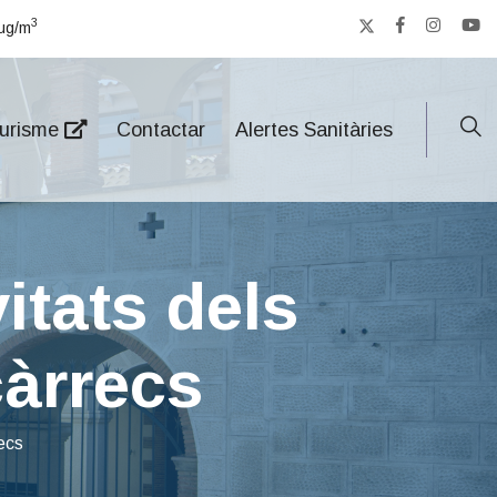
3
μg/m
urisme
Contactar
Alertes Sanitàries
itats dels
càrrecs
recs