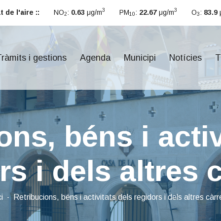
3
3
 de l'aire ::
NO
:
0.63
μg/m
PM
:
22.67
μg/m
O
:
83.9
2
10
3
ràmits i gestions
Agenda
Municipi
Notícies
T
ons, béns i activ
rs i dels altres 
ci
Retribucions, béns i activitats dels regidors i dels altres càr