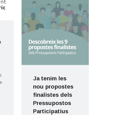
e
c
Ja tenim les
Ja
de
nou propostes
al
finalistes dels
co
Pressupostos
pe
Participatius
de