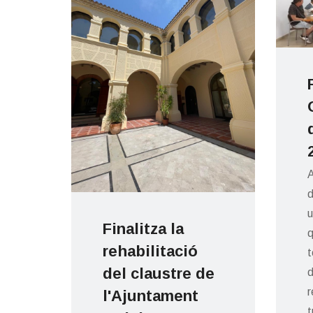
e
A
d
u
Finalitza la
q
rehabilitació
t
es
del claustre de
d
el
r
l'Ajuntament
t