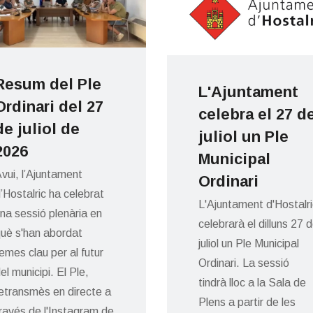
Resum del Ple
L'Ajuntament
Ordinari del 27
celebra el 27 d
de juliol de
juliol un Ple
2026
Municipal
vui, l’Ajuntament
Ordinari
’Hostalric ha celebrat
L'Ajuntament d'Hostalri
na sessió plenària en
celebrarà el dilluns 27 
uè s'han abordat
juliol un Ple Municipal
emes clau per al futur
Ordinari. La sessió
el municipi. El Ple,
tindrà lloc a la Sala de
etransmès en directe a
Plens a partir de les
ravés de l'Instagram de