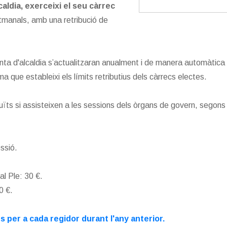
caldia, exerceixi el seu càrrec
tmanals, amb una retribució de
inenta d'alcaldia s’actualitzaran anualment i de manera automàtica
 que estableixi els límits retributius dels càrrecs electes.
uïts si assisteixen a les sessions dels òrgans de govern, segons 
essió.
al Ple: 30 €.
0 €.
s per a cada regidor durant l'any anterior.