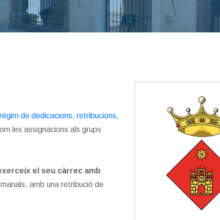
règim de dedicacions, retribucions,
com les assignacions als grups
 exerceix el seu càrrec amb
tmanals, amb una retribució de