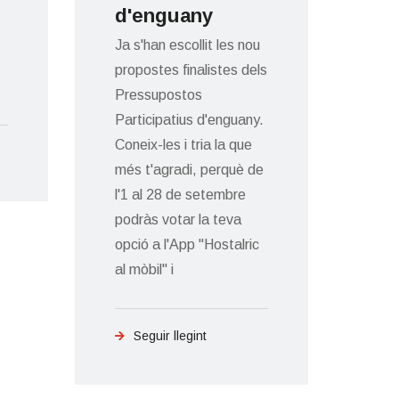
d'enguany
Has
mis
Ja s'han escollit les nou
Wha
propostes finalistes dels
l'A
Pressupostos
d'un
Participatius d'enguany.
s'h
Coneix-les i tria la que
con
més t'agradi, perquè de
Per
l'1 al 28 de setembre
de 
podràs votar la teva
tor
opció a l'App "Hostalric
són
al mòbil" i
senz
Seguir llegint
S