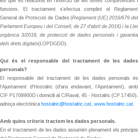
les que es relaciona en l’exercici de les seves competències i
funcions. El tractament s’efectua complint el Reglament
General de Protecció de Dades (
Reglament (UE) 2016/679 del
Parlament Europeu i del Consell, de 27 d'abril de 2016) i la Llei
orgànica 3/2018, de protecció de dades personals i garantia
dels drets digitals
(LOPDGDD).
Qui és el responsable del tractament de les dades
personals?
El responsable del tractament de les dades personals és
l’Ajuntament d'Hostalric (d'ara endavant, l’Ajuntament), amb
CIF P1708900D i domicili al C/Raval, 45 - Hostalric (CP 17450).
adreça electrònica
hostalric@hostalric.cat
,
www.hostalric.cat
Amb quins criteris tractem les dades personals.
En el tractament de les dades assumim plenament els principis