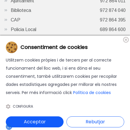
Ajuntament
972 864 011
Biblioteca
972 874 040
CAP
972 864 395
Policia Local
689 864 600
Oficina de Turisme
972 87 41 65
Consentiment de cookies
Finestra de Twitter
Utilitzem cookies pròpies i de tercers per al correcte
funcionament del lloc web, i si ens dóna el seu
consentiment, també utilitzarem cookies per recopilar
dades estadístiques agregades per millorar els nostres
serveis. Per més informació click
Política de cookies
© 2026 Ajuntament d'Hostalric - Tots els drets reservats.
Avís legal
-
Política de cookies
-
Accessibilitat
-
Política de
CONFIGURA
protecció de dades
Disseny web i programació: Blaupixel.com
Acceptar
Rebutjar