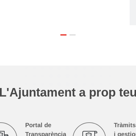
Pre
Part
d'e
les 
S