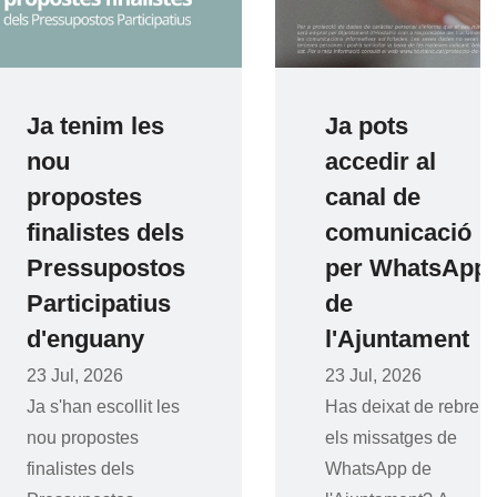
 tenim les
Ja pots
u
accedir al
opostes
canal de
alistes dels
comunicació
essupostos
per WhatsApp
rticipatius
de
enguany
l'Ajuntament
Jul, 2026
23 Jul, 2026
'han escollit les
Has deixat de rebre
 propostes
els missatges de
listes dels
WhatsApp de