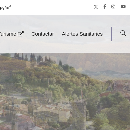
3
μg/m
Turisme
Contactar
Alertes Sanitàries