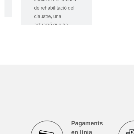
de rehabilitació del
claustre, una
actuació que ha
inclòs el pintat i
renovaci&o
Seguir llegint