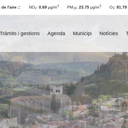
3
3
 de l'aire ::
NO
:
0.69
μg/m
PM
:
23.75
μg/m
O
:
81.79
2
10
3
Tràmits i gestions
Agenda
Municipi
Notícies
Agenda
de l'Ajuntament d'Hostalric