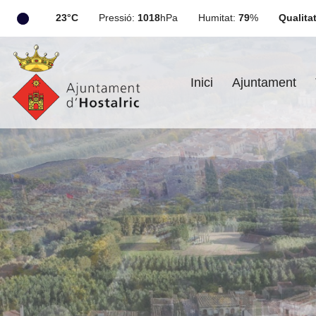
23°C
Pressió:
1018
hPa
Humitat:
79
%
Qualitat
Inici
Ajuntament