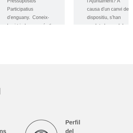
ssupostos
l'Ajuntament? A
icipatius
causa d'un canvi de
nguany. Coneix-
dispositiu, s'han
i tria la que més t'
perdut alguns dels
contac
eguir llegint
Seguir llegint