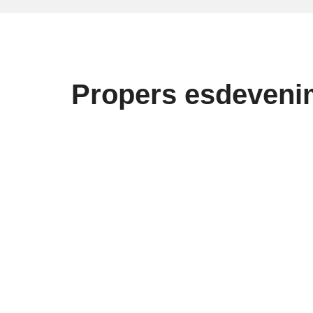
Pla
de govern
Més informació
Propers esdeveni