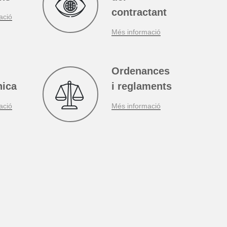
u
Perfil
ons
del
contractant
ació
Més informació
Ordenances
nica
i reglaments
ació
Més informació