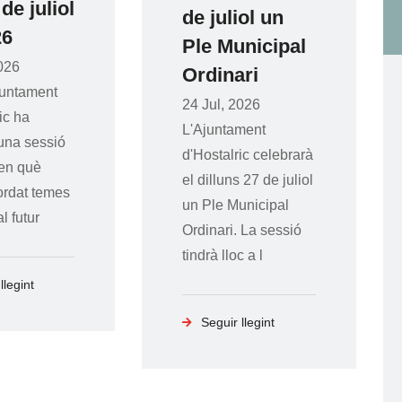
liol
de juliol un
Ple Municipal
Ordinari
nt
Ja
24 Jul, 2026
no
L'Ajuntament
sió
d'Hostalric celebrarà
pr
el dilluns 27 de juliol
fin
emes
un Ple Municipal
Pr
Ordinari. La sessió
Pa
tindrà lloc a l
d'
23 
Seguir llegint
Ja s
nou
fina