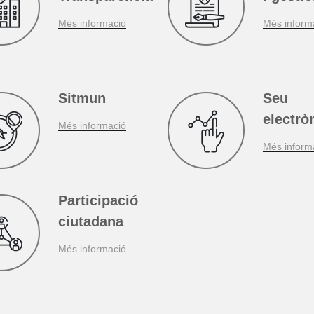
L'Ajuntament a prop te
Portal de
Tràmits
Transparència
i gesti
Més informació
Més inform
Sitmun
Seu
electrò
Més informació
Més inform