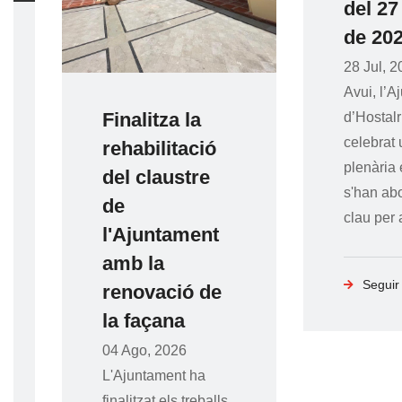
del 27 de ju
de 2026
28 Jul, 2026
Avui, l’Ajuntame
Finalitza la
d’Hostalric ha
celebrat una ses
rehabilitació
plenària en què
del claustre
s'han abordat t
de
clau per al futur
l'Ajuntament
amb la
Seguir llegint
renovació de
la façana
04 Ago, 2026
L'Ajuntament ha
finalitzat els treballs