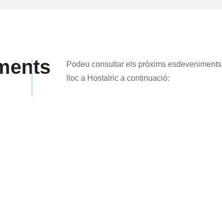
Participació
ciutadana
Més informació
ments
Podeu consultar els pròxims esdeveniments
lloc a Hostalric a continuació: