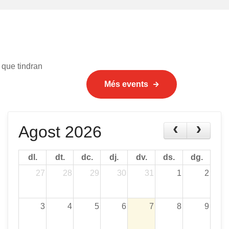
 que tindran
Més events