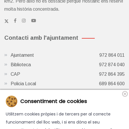
Hostalric és una vila i municipi de Catalunya situat a la
comarca de la Selva. Forma part de la subcomarca del
Baix Montseny.
Hostalric és el municipi més petit de la Selva, amb sols 3
km2. Però això no és obstacle perquè Hostalric ens reservi
molta història concentrada.
Contacti amb l'ajuntament
Consentiment de cookies
Ajuntament
972 864 011
Biblioteca
972 874 040
Utilitzem cookies pròpies i de tercers per al correcte
CAP
972 864 395
funcionament del lloc web, i si ens dóna el seu