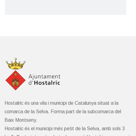
millorar-ne la conservació i la imatge i per
mantenir en bon estat un dels espais més
emblemà
Seguir llegint