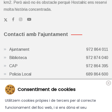
km2. Però això no és obstacle perquè Hostalric ens reservi
molta història concentrada.
Contacti amb l'ajuntament
Ajuntament
972 864 011
Biblioteca
972 874 040
CAP
972 864 395
Policia Local
689 864 600
Oficina de Turisme
972 87 41 65
Consentiment de cookies
Finestra de Twitter
Utilitzem cookies pròpies i de tercers per al correcte
funcionament del lloc web, i si ens dóna el seu