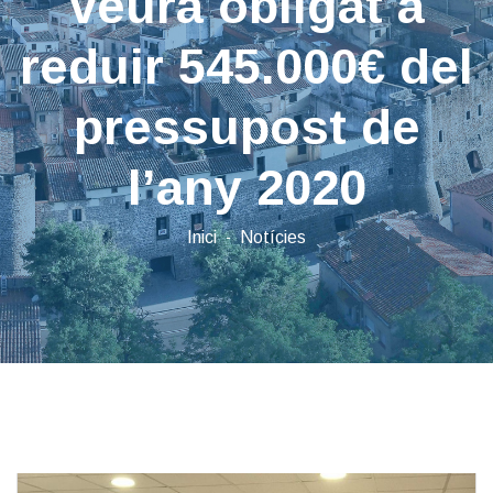
veurà obligat a
reduir 545.000€ del
pressupost de
l’any 2020
Inici
Notícies