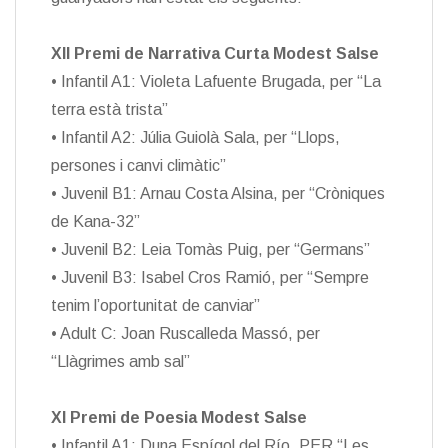
XII Premi de Narrativa Curta Modest Salse
• Infantil A1: Violeta Lafuente Brugada, per “La
terra està trista”
• Infantil A2: Júlia Guiolà Sala, per “Llops,
persones i canvi climàtic”
• Juvenil B1: Arnau Costa Alsina, per “Cròniques
de Kana-32”
• Juvenil B2: Leia Tomàs Puig, per “Germans”
• Juvenil B3: Isabel Cros Ramió, per “Sempre
tenim l’oportunitat de canviar”
• Adult C: Joan Ruscalleda Massó, per
“Llàgrimes amb sal”
XI Premi de Poesia Modest Salse
• Infantil A1: Duna Espígol del Río, PER “Les