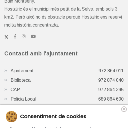
Baix Montseny.
Hostalric és el municipi més petit de la Selva, amb sols 3
km2. Però això no és obstacle perquè Hostalric ens reservi
molta història concentrada.
Contacti amb l'ajuntament
Ajuntament
972 864 011
Biblioteca
972 874 040
CAP
972 864 395
Policia Local
689 864 600
Oficina de Turisme
972 87 41 65
Consentiment de cookies
Finestra de Twitter