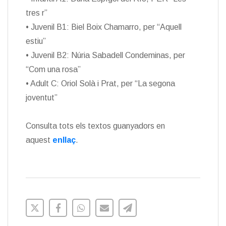
tres r”
• Juvenil B1: Biel Boix Chamarro, per “Aquell
estiu”
• Juvenil B2: Núria Sabadell Condeminas, per
“Com una rosa”
• Adult C: Oriol Solà i Prat, per “La segona
joventut”
Consulta tots els textos guanyadors en
aquest
enllaç
.