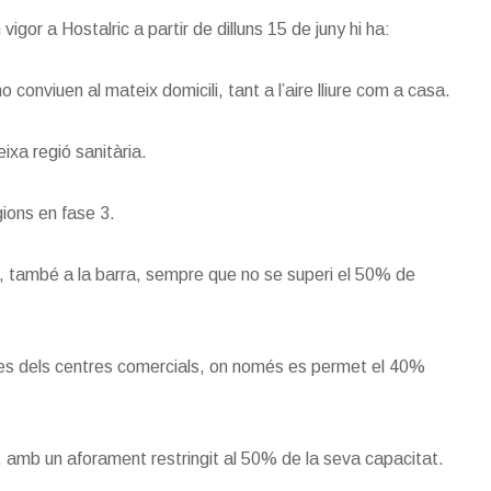
igor a Hostalric a partir de dilluns 15 de juny hi ha:
 conviuen al mateix domicili, tant a l’aire lliure com a casa.
xa regió sanitària.
gions en fase 3.
nts, també a la barra, sempre que no se superi el 50% de
ves dels centres comercials, on només es permet el 40%
, amb un aforament restringit al 50% de la seva capacitat.