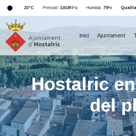
23°C
Pressió:
1018
hPa
Humitat:
79
%
Qualitat
Inici
Ajuntament
T
Hostalric en
del p