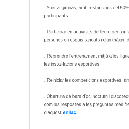
. Anar al gimnàs, amb restriccions del 50% 
participants.
. Participar en activitats de lleure per a 
persones en espais tancats i d’un màxim de
. Reprendre l’entrenament mitjà a les lli
les instal·lacions esportives.
. Reiniciar les competicions esportives, 
. Obertura de bars d’oci nocturn i disco
com les respostes a les preguntes més fre
d’aquest
enllaç
.