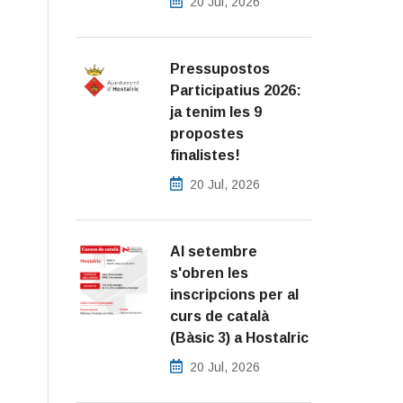
20 Jul, 2026
Pressupostos
Participatius 2026:
ja tenim les 9
propostes
finalistes!
20 Jul, 2026
Al setembre
s'obren les
inscripcions per al
curs de català
(Bàsic 3) a Hostalric
20 Jul, 2026