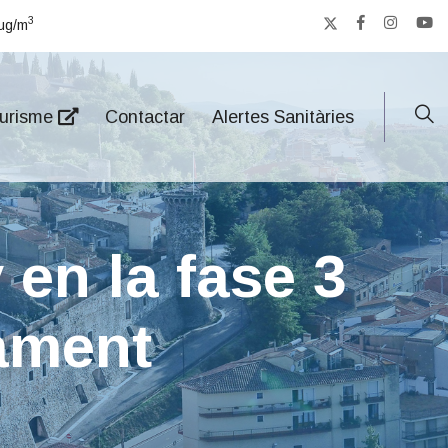
3
μg/m
urisme
Contactar
Alertes Sanitàries
 en la fase 3
nament