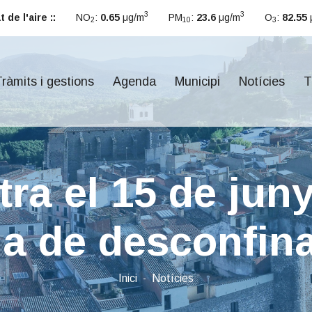
3
3
 de l'aire ::
NO
:
0.65
μg/m
PM
:
23.6
μg/m
O
:
82.55
2
10
3
ràmits i gestions
Agenda
Municipi
Notícies
T
tra el 15 de juny
la de desconfi
Inici
Notícies