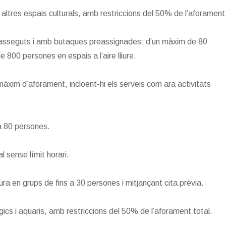
 altres espais culturals, amb restriccions del 50% de l’aforament
re asseguts i amb butaques preassignades: d’un màxim de 80
 800 persones en espais a l’aire lliure.
àxim d’aforament, incloent-hi els serveis com ara activitats
 a 80 persones.
l sense límit horari.
tura en grups de fins a 30 persones i mitjançant cita prèvia.
ògics i aquaris, amb restriccions del 50% de l’aforament total.