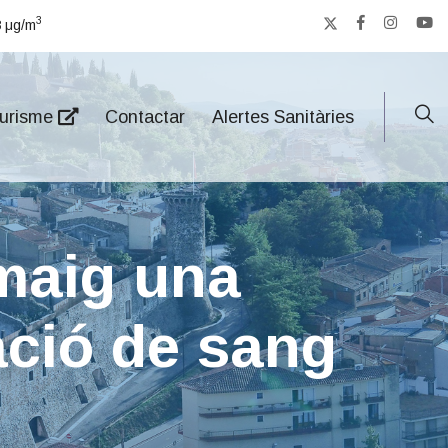
3
8
μg/m
urisme
Contactar
Alertes Sanitàries
 maig una
ció de sang