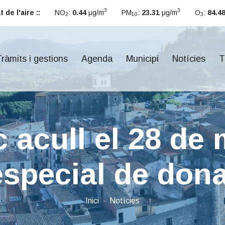
3
3
 de l'aire ::
NO
:
0.44
μg/m
PM
:
23.31
μg/m
O
:
84.4
2
10
3
ràmits i gestions
Agenda
Municipi
Notícies
T
c acull el 28 de
special de dona
Inici
Notícies