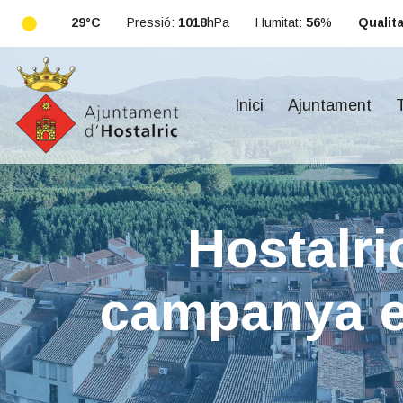
29°C
Pressió:
1018
hPa
Humitat:
56
%
Qualitat
Inici
Ajuntament
T
Hostalri
campanya e