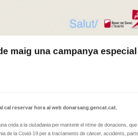
8 de maig una campanya especial
al cal reservar hora al web donarsang.gencat.cat.
una crida a la ciutadania per mantenir el ritme de donacions, que
mia de la Covid-19 per a tractaments de càncer, accidents, part