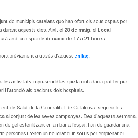
njunt de municipis catalans que han ofert els seus espais per
 durant aquests dies. Així, el
28 de maig
, el
Local
arà amb un espai de
donació de 17 a 21 hores
.
r hora prèviament a través d’aquest
enllaç
.
les activitats imprescindibles que la ciutadania pot fer per
i i l’atenció als pacients dels hospitals.
nt de Salut de la Generalitat de Catalunya, segueix les
lica al conjunt de les seves campanyes. Des d’aquesta setmana,
n de gel esterilitzant en arribar a l’espai, han de guardar una
e persones i tenen un bolígraf d’un sol us per emplenar el