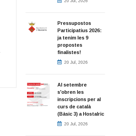
20 Jul, 2026
Pressupostos
Participatius 2026:
ja tenim les 9
propostes
finalistes!
20 Jul, 2026
Al setembre
s'obren les
inscripcions per al
curs de català
(Bàsic 3) a Hostalric
20 Jul, 2026