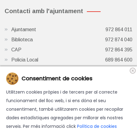
Contacti amb l'ajuntament
Ajuntament
972 864 011
Biblioteca
972 874 040
CAP
972 864 395
Policia Local
689 864 600
Oficina de Turisme
972 87 41 65
Consentiment de cookies
Finestra de Twitter
Utilitzem cookies pròpies i de tercers per al correcte
funcionament del lloc web, i si ens dóna el seu
consentiment, també utilitzarem cookies per recopilar
dades estadístiques agregades per millorar els nostres
serveis. Per més informació click
Política de cookies
© 2026 Ajuntament d'Hostalric - Tots els drets reservats.