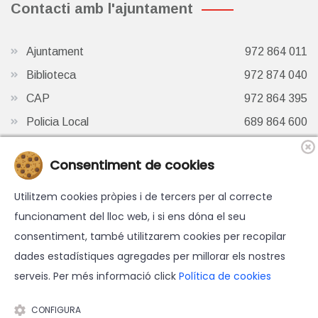
Contacti amb l'ajuntament
Ajuntament
972 864 011
Biblioteca
972 874 040
CAP
972 864 395
Policia Local
689 864 600
Oficina de Turisme
972 87 41 65
Consentiment de cookies
Finestra de Twitter
Utilitzem cookies pròpies i de tercers per al correcte
funcionament del lloc web, i si ens dóna el seu
consentiment, també utilitzarem cookies per recopilar
dades estadístiques agregades per millorar els nostres
serveis. Per més informació click
Política de cookies
© 2026 Ajuntament d'Hostalric - Tots els drets reservats.
Avís legal
-
Política de cookies
-
Accessibilitat
-
Política de
CONFIGURA