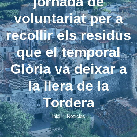
jornada de
voluntariat per a
recollir els residus
que el temporal
Glòria va deixar a
la llera de la
Tordera
Inici
Notícies