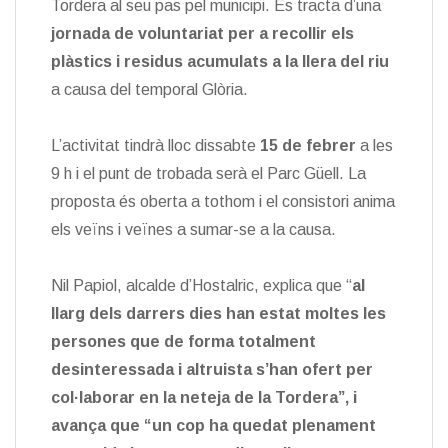
Tordera al seu pas pel municipi. Es tracta d’una
jornada de voluntariat per a recollir els
plàstics i residus acumulats a la llera del riu
a causa del temporal Glòria.
L’activitat tindrà lloc dissabte
15 de febrer
a les
9 h i el punt de trobada serà el Parc Güell. La
proposta és oberta a tothom i el consistori anima
els veïns i veïnes a sumar-se a la causa.
Nil Papiol, alcalde d’Hostalric, explica que “
al
llarg dels darrers dies han estat moltes les
persones que de forma totalment
desinteressada i altruista s’han ofert per
col·laborar en la neteja de la Tordera”, i
avança que “un cop ha quedat plenament