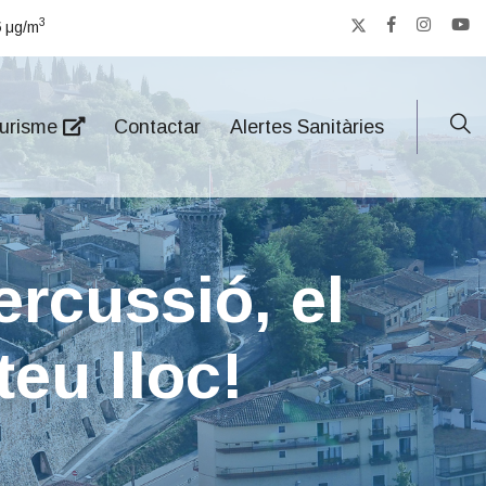
3
5
μg/m
urisme
Contactar
Alertes Sanitàries
ercussió, el
teu lloc!