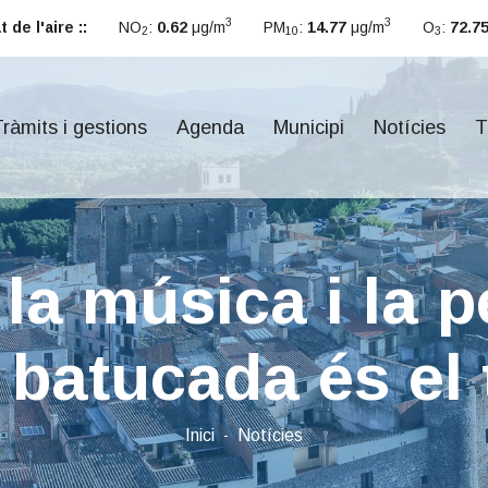
3
3
 de l'aire ::
NO
:
0.62
μg/m
PM
:
14.77
μg/m
O
:
72.7
2
10
3
ràmits i gestions
Agenda
Municipi
Notícies
T
 la música i la p
batucada és el 
Inici
Notícies