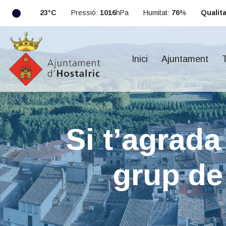
23°C
Pressió:
1016
hPa
Humitat:
76
%
Qualitat
Inici
Ajuntament
T
Si t’agrada
grup de 