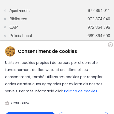
Ajuntament
972 864 011
Biblioteca
972 874 040
CAP
972 864 395
Policia Local
689 864 600
Oficina de Turisme
972 87 41 65
Consentiment de cookies
Finestra de Twitter
Utilitzem cookies pròpies i de tercers per al correcte
funcionament del lloc web, i si ens dóna el seu
consentiment, també utilitzarem cookies per recopilar
dades estadístiques agregades per millorar els nostres
serveis. Per més informació click
Política de cookies
© 2026 Ajuntament d'Hostalric - Tots els drets reservats.
Avís legal
-
Política de cookies
-
Accessibilitat
-
Política de
CONFIGURA
protecció de dades