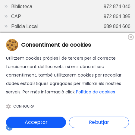
Biblioteca
972 874 040
CAP
972 864 395
Policia Local
689 864 600
Oficina de Turisme
972 87 41 65
Consentiment de cookies
Finestra de Twitter
Utilitzem cookies pròpies i de tercers per al correcte
funcionament del lloc web, i si ens dóna el seu
consentiment, també utilitzarem cookies per recopilar
dades estadístiques agregades per millorar els nostres
serveis. Per més informació click
Política de cookies
© 2026 Ajuntament d'Hostalric - Tots els drets reservats.
Avís legal
-
Política de cookies
-
Accessibilitat
-
Política de
CONFIGURA
protecció de dades
Disseny web i programació: Blaupixel.com
Acceptar
Rebutjar