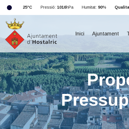
25°C
Pressió:
1016
hPa
Humitat:
90
%
Qualitat
Inici
Ajuntament
T
Prop
Pressup