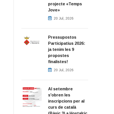
projecte «Temps
Jove»
20 Jul, 2026
Pressupostos
Participatius 2026:
ja tenim les 9
propostes
finalistes!
20 Jul, 2026
Al setembre
s'obren les
inscripcions per al
curs de català
(Bàsic 3) a Hostalric