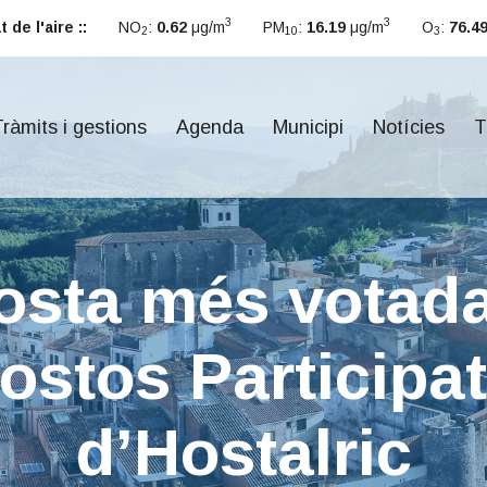
3
3
 de l'aire ::
NO
:
0.62
μg/m
PM
:
16.19
μg/m
O
:
76.4
2
10
3
ràmits i gestions
Agenda
Municipi
Notícies
T
osta més votada
ostos Participat
d’Hostalric