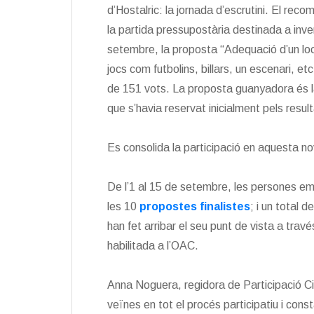
d’Hostalric: la jornada d’escrutini. El reco
la partida pressupostària destinada a inv
setembre, la proposta “Adequació d’un local
jocs com futbolins, billars, un escenari, et
de 151 vots. La proposta guanyadora és l
que s’havia reservat inicialment pels resu
Es consolida la participació en aquesta n
De l’1 al 15 de setembre, les persones e
les 10
propostes finalistes
; i un total
han fet arribar el seu punt de vista a través
habilitada a l’OAC.
Anna Noguera, regidora de Participació Ciu
veïnes en tot el procés participatiu i cons