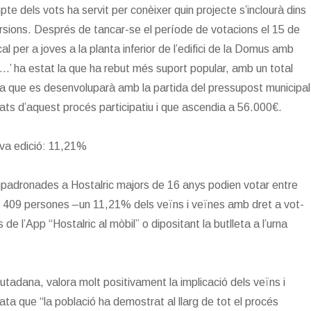
mpte dels vots ha servit per conèixer quin projecte s’inclourà dins
ersions. Després de tancar-se el període de votacions el 15 de
 per a joves a la planta inferior de l’edifici de la Domus amb
c...’ ha estat la que ha rebut més suport popular, amb un total
a que es desenvoluparà amb la partida del pressupost municipal
ltats d’aquest procés participatiu i que ascendia a 56.000€.
ova edició: 11,21%
mpadronades a Hostalric majors de 16 anys podien votar entre
 de 409 persones –un 11,21% dels veïns i veïnes amb dret a vot-
 de l’App “Hostalric al mòbil” o dipositant la butlleta a l’urna
tadana, valora molt positivament la implicació dels veïns i
tata que “la població ha demostrat al llarg de tot el procés