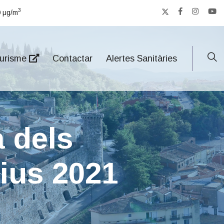
3
9
μg/m
urisme
Contactar
Alertes Sanitàries
 dels
ius 2021