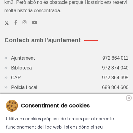
km2. Però això no és obstacle perquè Hostalric ens reservi
molta història concentrada.
Contacti amb l'ajuntament
Ajuntament
972 864 011
Biblioteca
972 874 040
CAP
972 864 395
Policia Local
689 864 600
Oficina de Turisme
972 87 41 65
Consentiment de cookies
Finestra de Twitter
Utilitzem cookies pròpies i de tercers per al correcte
funcionament del lloc web, i si ens dóna el seu