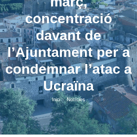
març,
concentració
davant de
l’Ajuntament per a
condemnar l’atac a
Ucraïna
Inici
Notícies