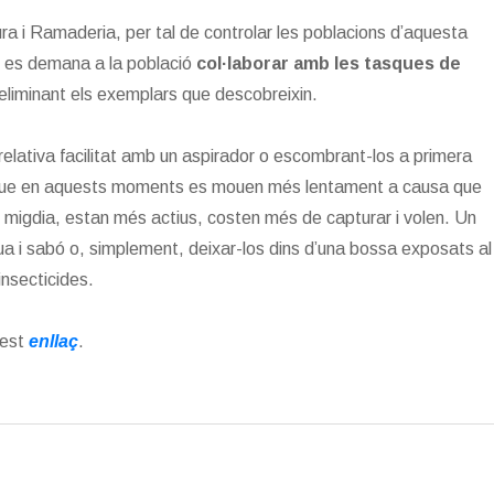
ura i Ramaderia, per tal de controlar les poblacions d’aquesta
s, es demana a la població
col·laborar amb les tasques de
 eliminant els exemplars que descobreixin.
lativa facilitat amb un aspirador o escombrant-los a primera
ja que en aquests moments es mouen més lentament a causa que
 migdia, estan més actius, costen més de capturar i volen. Un
a i sabó o, simplement, deixar-los dins d’una bossa exposats al
insecticides.
uest
enllaç
.