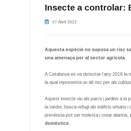
Insecte a controlar:
07 Abril 2022
Aquesta espècie no suposa un risc san
una amenaça per al sector agrícola.
A Catalunya es va detectar l’any 2016 la 
la qual representa un alt risc per als culti
Aquest insecte viu als parcs i jardins a la 
la tardor, busca refugi als edificis urbans i
presència pot ser molesta i crear alarma,
n
domèstics
.