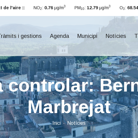
3
3
 de l'aire ::
NO
:
0.76
μg/m
PM
:
12.79
μg/m
O
:
68.5
2
10
3
ràmits i gestions
Agenda
Municipi
Notícies
T
a controlar: Ber
Marbrejat
Inici
Notícies