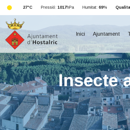
27°C
Pressió:
1017
hPa
Humitat:
69
%
Qualitat
Inici
Ajuntament
T
Insecte 