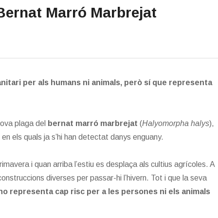
 Bernat Marró Marbrejat
itari per als humans ni animals, però sí que representa
nova plaga del
bernat marró marbrejat
(
Halyomorpha halys
),
us en els quals ja s’hi han detectat danys enguany.
primavera i quan arriba l’estiu es desplaça als cultius agrícoles. A
 construccions diverses per passar-hi l’hivern. Tot i que la seva
o representa cap risc per a les persones ni els animals