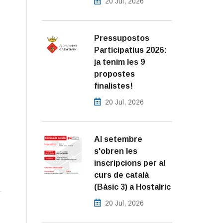
20 Jul, 2026
Pressupostos
Participatius 2026:
ja tenim les 9
propostes
finalistes!
20 Jul, 2026
Al setembre
s'obren les
inscripcions per al
curs de català
(Bàsic 3) a Hostalric
20 Jul, 2026