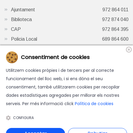
Ajuntament
972 864 011
Biblioteca
972 874 040
CAP
972 864 395
Policia Local
689 864 600
Oficina de Turisme
972 87 41 65
Consentiment de cookies
Finestra de Twitter
Utilitzem cookies pròpies i de tercers per al correcte
funcionament del lloc web, i si ens dóna el seu
consentiment, també utilitzarem cookies per recopilar
dades estadístiques agregades per millorar els nostres
serveis. Per més informació click
Política de cookies
© 2026 Ajuntament d'Hostalric - Tots els drets reservats.
Avís legal
-
Política de cookies
-
Accessibilitat
-
Política de
CONFIGURA
protecció de dades
Disseny web i programació: Blaupixel.com