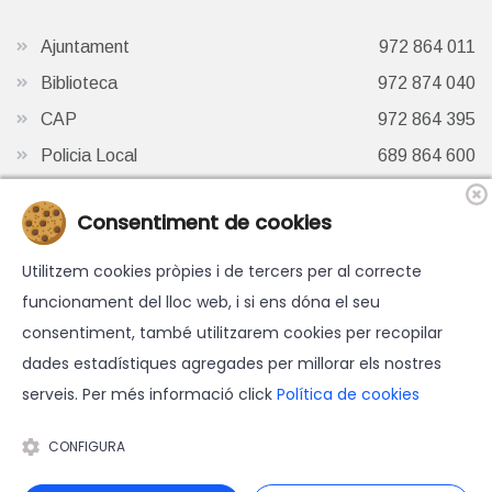
Ajuntament
972 864 011
Biblioteca
972 874 040
CAP
972 864 395
Policia Local
689 864 600
Oficina de Turisme
972 87 41 65
Consentiment de cookies
Finestra de Twitter
Utilitzem cookies pròpies i de tercers per al correcte
funcionament del lloc web, i si ens dóna el seu
consentiment, també utilitzarem cookies per recopilar
dades estadístiques agregades per millorar els nostres
serveis. Per més informació click
Política de cookies
© 2026 Ajuntament d'Hostalric - Tots els drets reservats.
Avís legal
-
Política de cookies
-
Accessibilitat
-
Política de
CONFIGURA
protecció de dades