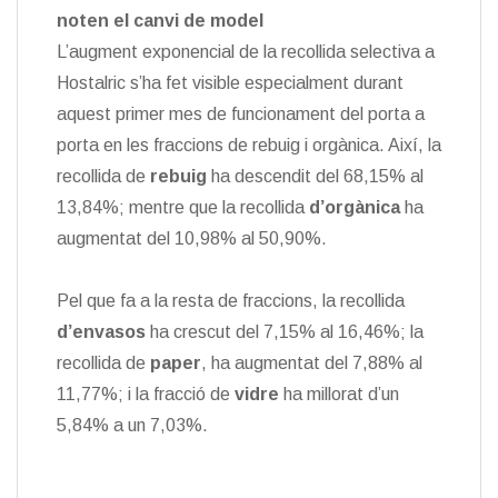
noten el canvi de model
L’augment exponencial de la recollida selectiva a
Hostalric s’ha fet visible especialment durant
aquest primer mes de funcionament del porta a
porta en les fraccions de rebuig i orgànica. Així, la
recollida de
rebuig
ha descendit del 68,15% al
13,84%; mentre que la recollida
d’orgànica
ha
augmentat del 10,98% al 50,90%.
Pel que fa a la resta de fraccions, la recollida
d’envasos
ha crescut del 7,15% al 16,46%; la
recollida de
paper
, ha augmentat del 7,88% al
11,77%; i la fracció de
vidre
ha millorat d’un
5,84% a un 7,03%.