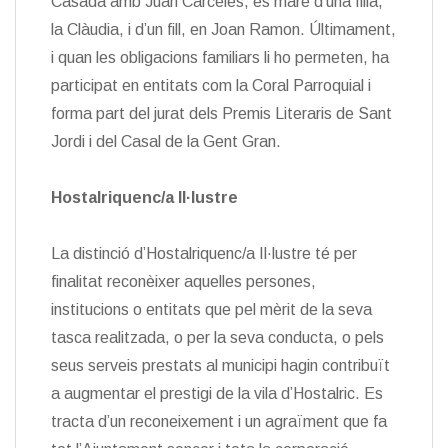
Casada amb Juan Cárceles, és mare d’una filla,
la Clàudia, i d’un fill, en Joan Ramon. Últimament,
i quan les obligacions familiars li ho permeten, ha
participat en entitats com la Coral Parroquial i
forma part del jurat dels Premis Literaris de Sant
Jordi i del Casal de la Gent Gran.
Hostalriquenc/a Il·lustre
La distinció d’Hostalriquenc/a Il·lustre té per
finalitat reconèixer aquelles persones,
institucions o entitats que pel mèrit de la seva
tasca realitzada, o per la seva conducta, o pels
seus serveis prestats al municipi hagin contribuït
a augmentar el prestigi de la vila d’Hostalric. Es
tracta d’un reconeixement i un agraïment que fa