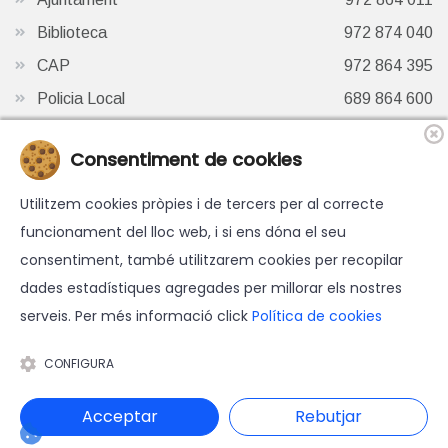
Biblioteca
972 874 040
CAP
972 864 395
Policia Local
689 864 600
Oficina de Turisme
972 87 41 65
Consentiment de cookies
Finestra de Twitter
Utilitzem cookies pròpies i de tercers per al correcte
funcionament del lloc web, i si ens dóna el seu
consentiment, també utilitzarem cookies per recopilar
dades estadístiques agregades per millorar els nostres
serveis. Per més informació click
Política de cookies
© 2026 Ajuntament d'Hostalric - Tots els drets reservats.
Avís legal
-
Política de cookies
-
Accessibilitat
-
Política de
CONFIGURA
protecció de dades
Disseny web i programació: Blaupixel.com
Acceptar
Rebutjar