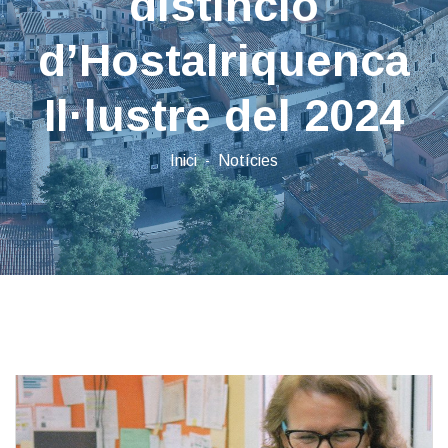
distinció
d’Hostalriquenca
Il·lustre del 2024
Inici
Notícies