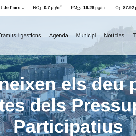
3
3
 de l'aire ::
NO
:
0.7
μg/m
PM
:
16.28
μg/m
O
:
87.92
2
10
3
ràmits i gestions
Agenda
Municipi
Notícies
T
oneixen els deu 
stes dels Press
Participatius