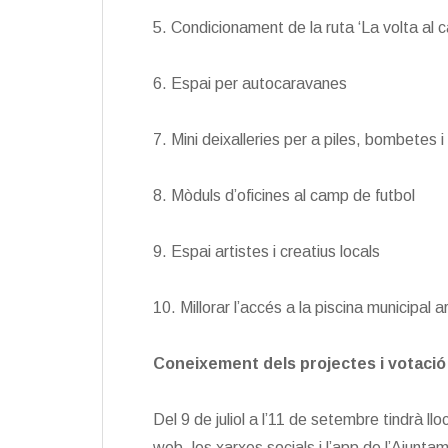
5. Condicionament de la ruta ‘La volta al ca
6. Espai per autocaravanes
7. Mini deixalleries per a piles, bombetes 
8. Mòduls d’oficines al camp de futbol
9. Espai artistes i creatius locals
10. Millorar l’accés a la piscina municipal a
Coneixement dels projectes i votació 
Del 9 de juliol a l’11 de setembre tindrà ll
web, les xarxes socials i l’app de l’Ajunta