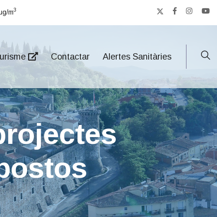
3
μg/m
urisme
Contactar
Alertes Sanitàries
projectes
upostos