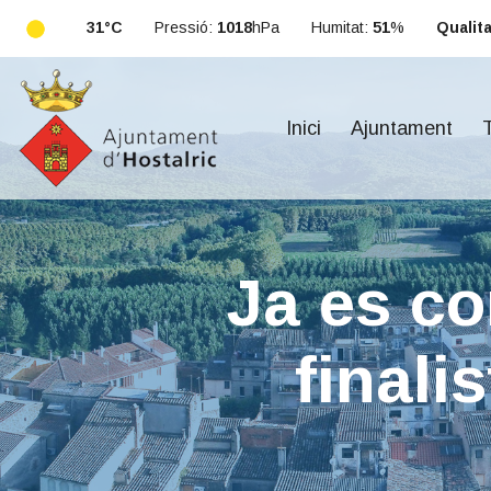
31°C
Pressió:
1018
hPa
Humitat:
51
%
Qualitat
Inici
Ajuntament
T
​Ja es c
finali