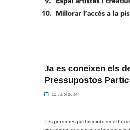
​Ja es coneixen els d
Pressupostos Partic
11 Juliol 2024
Les persones participants en el Fòrum
ciutadanes que seran sotmeses a la v