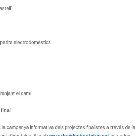
stell’
i petits electrodomèstics
rranjant el camí
final
oc la campanya informativa dels projectes finalistes a través de la
ment d’Hostalric. Al web
www.decidimhostalric.cat
es poden