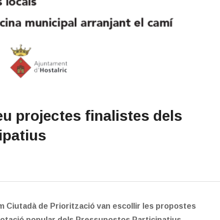
eu projectes finalistes dels
ipatius
 Ciutadà de Priorització van escollir les propostes
otació popular dels Pressupostos Participatius.