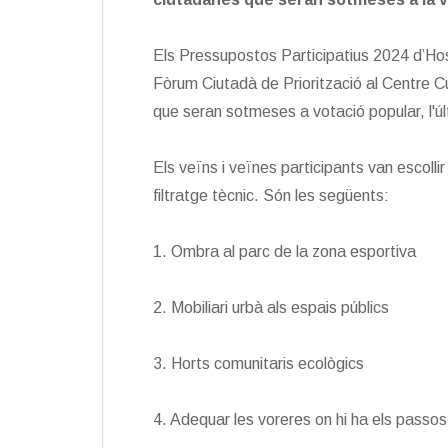
Els Pressupostos Participatius 2024 d’Hostalr
Fòrum Ciutadà de Priorització al Centre Cul
que seran sotmeses a votació popular, l'ú
Els veïns i veïnes participants van escolli
filtratge tècnic. Són les següents:
1. Ombra al parc de la zona esportiva
2. Mobiliari urbà als espais públics
3. Horts comunitaris ecològics
4. Adequar les voreres on hi ha els passos