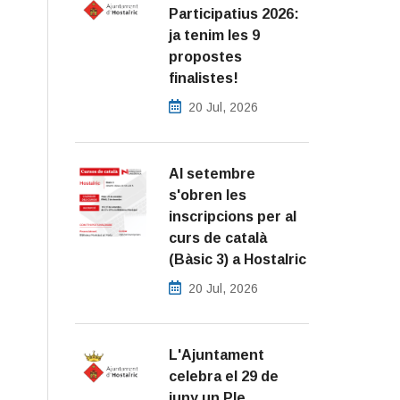
Participatius 2026:
ja tenim les 9
propostes
finalistes!
20 Jul, 2026
Al setembre
s'obren les
inscripcions per al
curs de català
(Bàsic 3) a Hostalric
20 Jul, 2026
L'Ajuntament
celebra el 29 de
juny un Ple