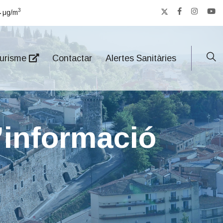
3
4
μg/m
urisme
Contactar
Alertes Sanitàries
d’informació