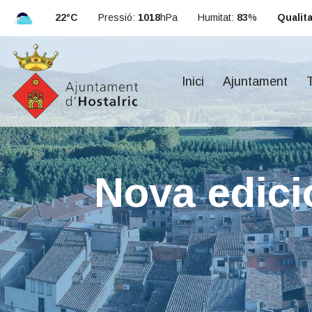
22°C
Pressió:
1018
hPa
Humitat:
83
%
Qualitat
Inici
Ajuntament
T
Nova edició