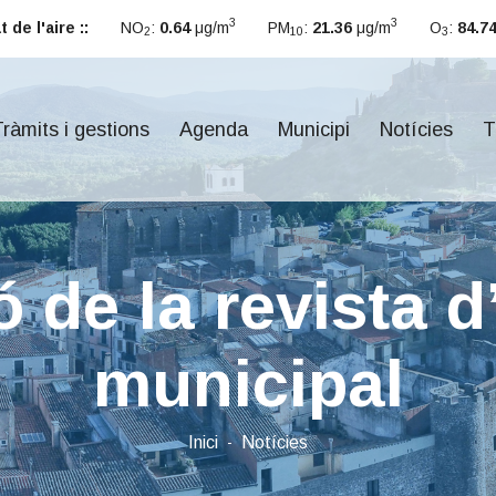
3
3
 de l'aire ::
NO
:
0.64
μg/m
PM
:
21.36
μg/m
O
:
84.7
2
10
3
ràmits i gestions
Agenda
Municipi
Notícies
T
 de la revista 
municipal
Inici
Notícies