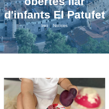
obertes llar
d'infants El Patufet
Inici
Notícies