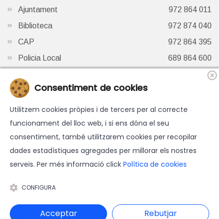
Ajuntament
972 864 011
Biblioteca
972 874 040
CAP
972 864 395
Policia Local
689 864 600
Oficina de Turisme
972 87 41 65
Consentiment de cookies
Finestra de Twitter
Utilitzem cookies pròpies i de tercers per al correcte
funcionament del lloc web, i si ens dóna el seu
consentiment, també utilitzarem cookies per recopilar
dades estadístiques agregades per millorar els nostres
serveis. Per més informació click
Política de cookies
© 2026 Ajuntament d'Hostalric - Tots els drets reservats.
Avís legal
-
Política de cookies
-
Accessibilitat
-
Política de
CONFIGURA
protecció de dades
Disseny web i programació: Blaupixel.com
Acceptar
Rebutjar