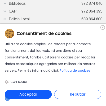
Biblioteca
972 874 040
CAP
972 864 395
Policia Local
689 864 600
Oficina de Turisme
972 87 41 65
Consentiment de cookies
Finestra de Twitter
Utilitzem cookies pròpies i de tercers per al correcte
funcionament del lloc web, i si ens dóna el seu
consentiment, també utilitzarem cookies per recopilar
dades estadístiques agregades per millorar els nostres
serveis. Per més informació click
Política de cookies
© 2026 Ajuntament d'Hostalric - Tots els drets reservats.
Avís legal
-
Política de cookies
-
Accessibilitat
-
Política de
CONFIGURA
protecció de dades
Disseny web i programació: Blaupixel.com
Acceptar
Rebutjar