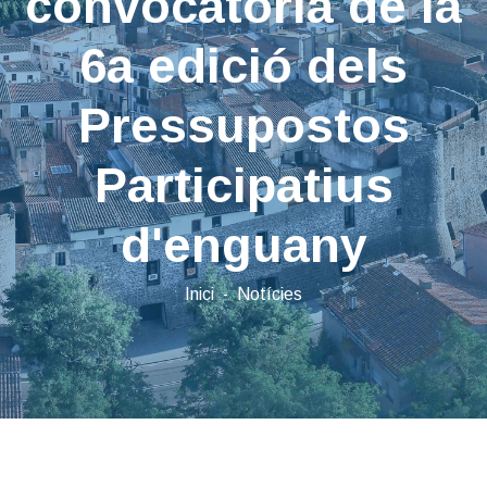
convocatòria de la
6a edició dels
Pressupostos
Participatius
d'enguany
Inici
Notícies