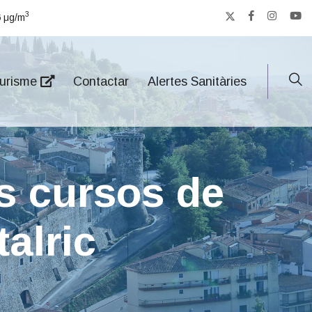
3
6
μg/m
urisme
Contactar
Alertes Sanitàries
ls cursos de
alric