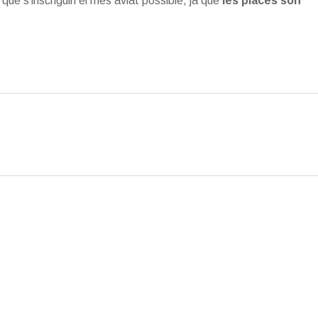
ue s’inscriguin el més aviat possible, ja que
les places són