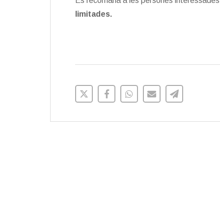
Es recomana a les persones interessades q
limitades.