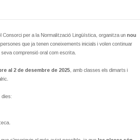
l Consorci per a la Normalització Lingüística, organitza un
nou
 persones que ja tenen coneixements inicials i volen continuar
a seva comprensió oral com escrita.
bre al 2 de desembre de 2025
, amb classes els dimarts i
lric.
s dies:
teca.