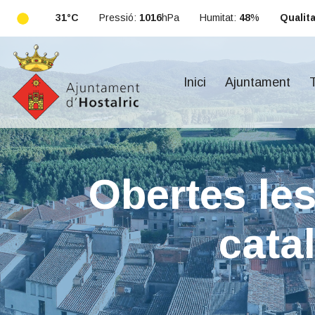
31°C
Pressió:
1016
hPa
Humitat:
48
%
Qualitat
Inici
Ajuntament
T
Obertes les
cata