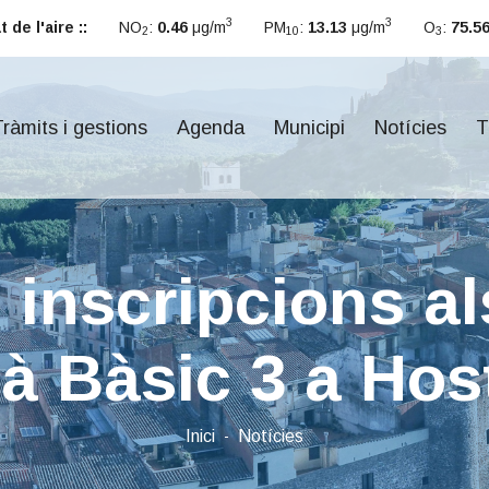
3
3
 de l'aire ::
NO
:
0.46
μg/m
PM
:
13.13
μg/m
O
:
75.5
2
10
3
ràmits i gestions
Agenda
Municipi
Notícies
T
 inscripcions a
là Bàsic 3 a Host
Inici
Notícies