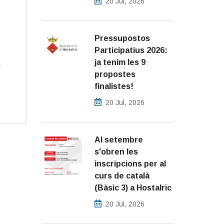
20 Jul, 2026
Pressupostos
Participatius 2026:
ja tenim les 9
propostes
finalistes!
20 Jul, 2026
Al setembre
s'obren les
inscripcions per al
curs de català
(Bàsic 3) a Hostalric
20 Jul, 2026