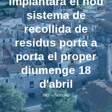
implantarà el nou
sistema de
recollida de
residus porta a
porta el proper
diumenge 18
d'abril
Inici
Notícies