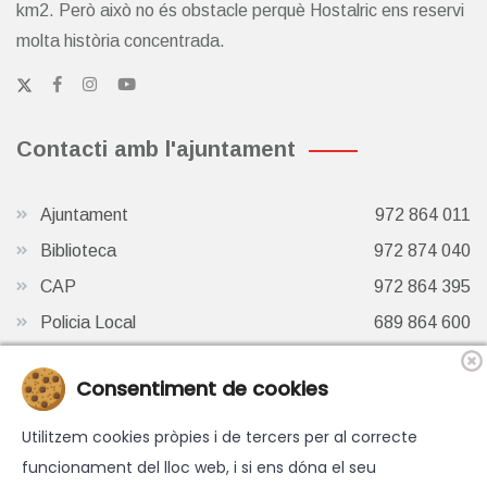
km2. Però això no és obstacle perquè Hostalric ens reservi
molta història concentrada.
Contacti amb l'ajuntament
Ajuntament
972 864 011
Biblioteca
972 874 040
CAP
972 864 395
Policia Local
689 864 600
Oficina de Turisme
972 87 41 65
Consentiment de cookies
Finestra de Twitter
Utilitzem cookies pròpies i de tercers per al correcte
funcionament del lloc web, i si ens dóna el seu