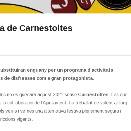
sa de Carnestoltes
substituiran enguany per un programa d’activitats
rs de disfresses com a gran protagonista.
alric no es quedarà aquest 2021 sense
Carnestoltes
. I és que
la col·laboració de l’Ajuntament- ha treballat de valent al llarg
s veïns i veïnes una alternativa festiva plenament segura i
riccions vigents.