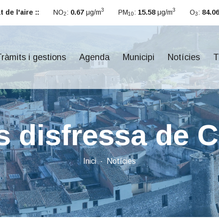
3
3
 de l'aire ::
NO
:
0.67
μg/m
PM
:
15.58
μg/m
O
:
84.0
2
10
3
ràmits i gestions
Agenda
Municipi
Notícies
T
s disfressa de 
Inici
Notícies