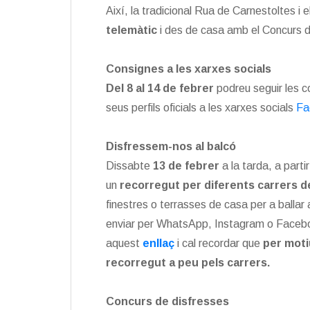
Així, la tradicional Rua de Carnestoltes i 
telemàtic
i des de casa amb el Concurs d
Consignes a les xarxes socials
Del 8 al 14 de febrer
podreu seguir les c
seus perfils oficials a les xarxes socials
Fa
Disfressem-nos al balcó
Dissabte
13 de febrer
a la tarda, a parti
un
recorregut per diferents carrers d
finestres o terrasses de casa per a ballar
enviar per WhatsApp, Instagram o Facebook
aquest
enllaç
i cal recordar que
per moti
recorregut
a peu pels carrers.
Concurs de disfresses