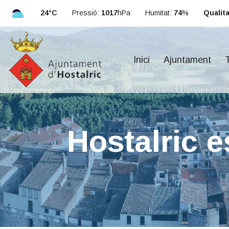
24°C
Pressió:
1017
hPa
Humitat:
74
%
Qualitat
Inici
Ajuntament
T
Hostalric e