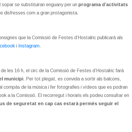
el sopar se substituiran enguany per un
programa d’activitats
e disfresses com a gran protagonista.
onsignes que la Comissió de Festes d’Hostalric publicarà als
cebook
i
Instagram
.
r de les 16 h, el circ de la Comissió de Festes d’Hostalric farà
el municipi
. Per tot plegat, es convida a sortir als balcons,
 al compàs de la música i fer fotografies i vídeos que es podran
 a la Comissió. El recorregut i horaris els podeu consultar en
us de seguretat en cap cas estarà permès seguir el