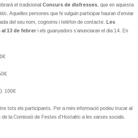
brarà el tradicional
Concurs de disfresses
, que en aquesta
tic. Aquelles persones que hi vulguin participar hauran d’enviar
ada del seu nom, cognoms i telèfon de contacte.
Les
 al 13 de febrer
i els guanyadors s’anunciaran el dia 14. En
50€
 50€
s): 100€
re tots els participants. Per a més informació podeu trucar al
s de la Comissió de Festes d’Hostalric a les xarxes socials.