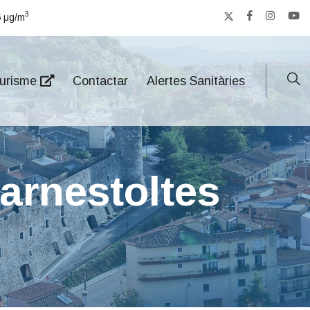
3
6
μg/m
urisme
Contactar
Alertes Sanitàries
Carnestoltes