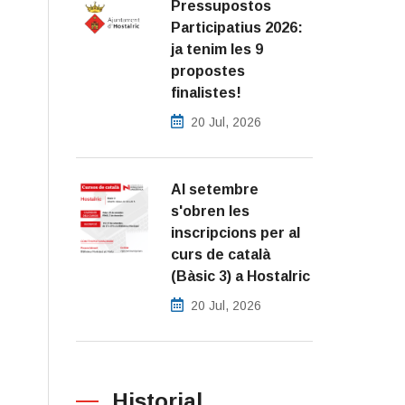
Pressupostos
Participatius 2026:
ja tenim les 9
propostes
finalistes!
20 Jul, 2026
Al setembre
s'obren les
inscripcions per al
curs de català
(Bàsic 3) a Hostalric
20 Jul, 2026
Historial