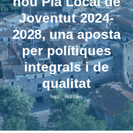
nou Pla Local de
Joventut 2024-
2028, una aposta
per polítiques
integrals i de
qualitat
Inici
Notícies