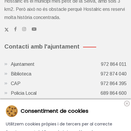
Hostalric és el municipi més petit de la Selva, amb sols 3
km2. Però això no és obstacle perquè Hostalric ens reservi
molta història concentrada.
Contacti amb l'ajuntament
Ajuntament
972 864 011
Biblioteca
972 874 040
CAP
972 864 395
Policia Local
689 864 600
Oficina de Turisme
972 87 41 65
Consentiment de cookies
Finestra de Twitter
Utilitzem cookies pròpies i de tercers per al correcte