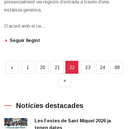
presencialment via registre d’entrada a través d’una
instància genèrica.
D’acord amb el ca...
Seguir llegint
«
1
20
21
22
23
24
88
»
Notícies destacades
Les Festes de Sant Miquel 2026 ja
tenen dates