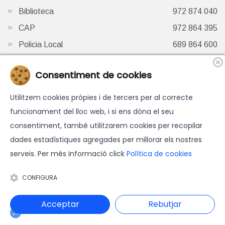
Biblioteca
972 874 040
CAP
972 864 395
Policia Local
689 864 600
Oficina de Turisme
972 87 41 65
Consentiment de cookies
Finestra de Twitter
Utilitzem cookies pròpies i de tercers per al correcte
funcionament del lloc web, i si ens dóna el seu
consentiment, també utilitzarem cookies per recopilar
dades estadístiques agregades per millorar els nostres
serveis. Per més informació click
Política de cookies
© 2026 Ajuntament d'Hostalric - Tots els drets reservats.
Avís legal
-
Política de cookies
-
Accessibilitat
-
Política de
CONFIGURA
protecció de dades
Disseny web i programació: Blaupixel.com
Acceptar
Rebutjar