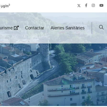
3
8
μg/m
urisme
Contactar
Alertes Sanitàries