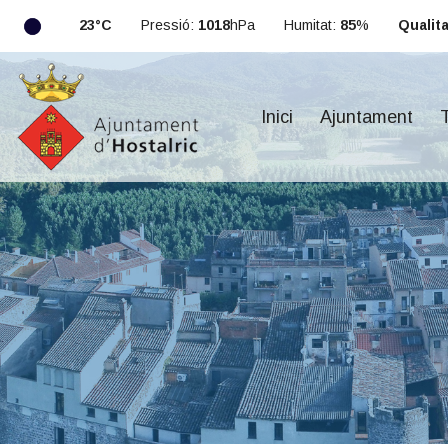
23°C
Pressió:
1018
hPa
Humitat:
85
%
Qualitat
Inici
Ajuntament
T