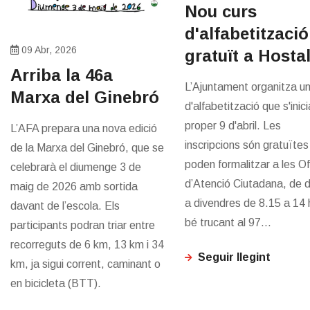
Nou curs
d'alfabetització
09 Abr, 2026
gratuït a Hostal
Arriba la 46a
L’Ajuntament organitza un
Marxa del Ginebró
d'alfabetització que s'inici
proper 9 d'abril. Les
L’AFA prepara una nova edició
inscripcions són gratuïtes 
de la Marxa del Ginebró, que se
poden formalitzar a les Of
celebrarà el diumenge 3 de
d’Atenció Ciutadana, de di
maig de 2026 amb sortida
a divendres de 8.15 a 14 
davant de l’escola. Els
bé trucant al 97...
participants podran triar entre
recorreguts de 6 km, 13 km i 34
Seguir llegint
km, ja sigui corrent, caminant o
en bicicleta (BTT).