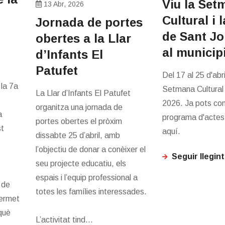
Viu la Set
13 Abr, 2026
Cultural i 
Jornada de portes
de Sant Jo
obertes a la Llar
al municip
d’Infants El
Patufet
Del 17 al 25 d'abri
 la 7a
Setmana Cultural 
La Llar d’Infants El Patufet
2026. Ja pots con
organitza una jornada de
a
programa d'actes 
portes obertes el pròxim
st
aquí.
dissabte 25 d’abril, amb
l’objectiu de donar a conèixer el
Seguir llegint
seu projecte educatiu, els
espais i l’equip professional a
 de
totes les famílies interessades.
permet
 què
L’activitat tind...