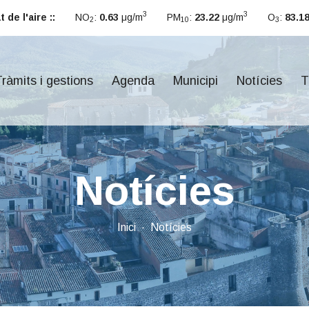
3
3
 de l'aire ::
NO
:
0.63
μg/m
PM
:
23.22
μg/m
O
:
83.1
2
10
3
ràmits i gestions
Agenda
Municipi
Notícies
T
Notícies
Inici
Notícies