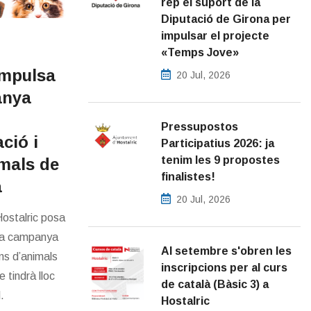
rep el suport de la
Diputació de Girona per
impulsar el projecte
«Temps Jove»
 impulsa
20 Jul, 2026
anya
Pressupostos
ació i
Participatius 2026: ja
tenim les 9 propostes
mals de
finalistes!
a
20 Jul, 2026
ostalric posa
va campanya
Al setembre s'obren les
ens d’animals
inscripcions per al curs
 tindrà lloc
de català (Bàsic 3) a
.
Hostalric