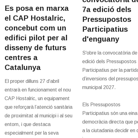
Es posa en marxa
7a edició dels
el CAP Hostalric,
Pressupostos
concebut com un
Participatius
edifici pilot per al
d'enguany
disseny de futurs
S'obre la convocatòria de
centres a
edició dels Pressupostos
Catalunya
Participatius per la partid
d’inversions del pressupo
El proper dilluns 27 d‘abril
municipal 2027.
entrarà en funcionament el nou
CAP Hostalric, un equipament
Els Pressupostos
que reforçarà l’atenció sanitària
Participatius són una eina
de proximitat al municipi i al seu
democràcia directa que 
entorn, i que destaca
a la ciutadania decidir en
especialment per la seva