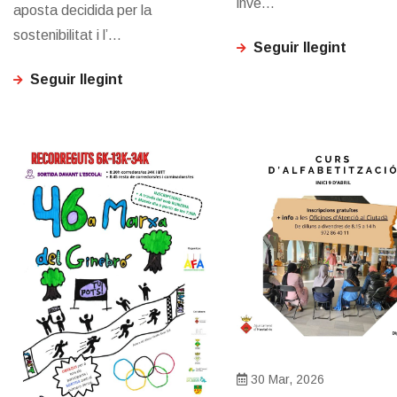
inve...
aposta decidida per la
sostenibilitat i l’...
Seguir llegint
Seguir llegint
30 Mar, 2026