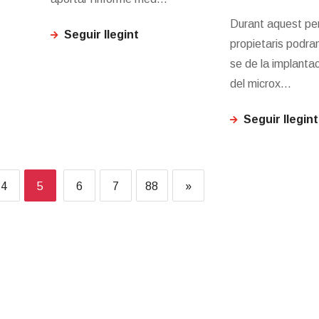
Durant aquest per
Seguir llegint
propietaris podran
se de la implantac
del microx...
Seguir llegint
4
5
6
7
88
»