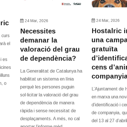
24 Mar, 2026
24 Mar, 2026
ric
​Hostalric
Necessites
 curs
una camp
demanar la
arà el
gratuïta
valoració del grau
d’identific
de dependència?
i es
cens d’ani
icines
La Generalitat de Catalunya ha
companyi
lluns
habilitat un sistema en línia
h, o
perquè les persones puguin
L’Ajuntament de H
sol·licitar la valoració del grau
en marxa una no
de dependència de manera
d’identificació i c
ràpida i sense necessitat de
de companyia, que
desplaçaments. A més, no cal
del 13 al 27 d’abril
aportar l’informe mèd...