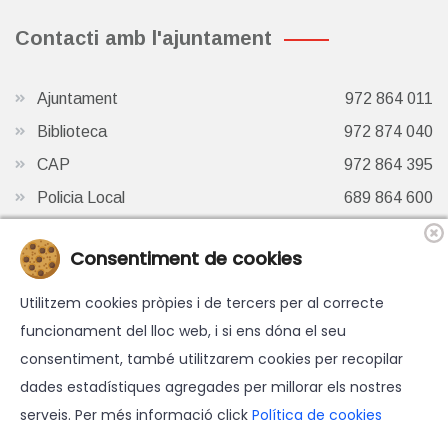
Contacti amb l'ajuntament
Ajuntament
972 864 011
Biblioteca
972 874 040
CAP
972 864 395
Policia Local
689 864 600
Oficina de Turisme
972 87 41 65
Consentiment de cookies
Finestra de Twitter
Utilitzem cookies pròpies i de tercers per al correcte
funcionament del lloc web, i si ens dóna el seu
consentiment, també utilitzarem cookies per recopilar
dades estadístiques agregades per millorar els nostres
serveis. Per més informació click
Política de cookies
© 2026 Ajuntament d'Hostalric - Tots els drets reservats.